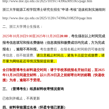
http://www.doe.zju.edu.cn/2025/1019/c74390a3093365/page.htm
浙江大学能源工程学院博士研究生招生“申请-考核”选拔机制实施细则
http://www.doe.zju.edu.cn/2025/1120/c74390a3108259/page.htm
二、
浙江大学博士生报名：
2025
年
10
月
20
日9:00
至
2025
年
11
月
20
日
20:00
，
考生须在以上时间完成
报考信息填写和报名费缴纳（信息填报和缴费成功均完成，方为完成
报名），逾期不再补报。
考生缴费后，在报名截止时间前仍可修改报
考信息，但不能退费。
请注意截止时间点，避免卡点提交或缴费，请
尽量为网络延迟等情况预留提前量。
全日制普博考生材料递交时间：请于学校系统报名开始日起，至2025
年11月20日间递交材料，以11月20日及之前邮寄出时的邮戳（快递收
揽）为准，逾期不予受理。
三、（普博考生）纸质材料收寄情况查询
已收到并截止，不再更新
四、材料审核通过名单（怀柔专项已更新）