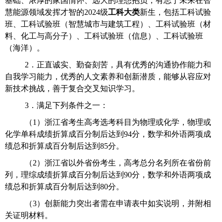
基础、浓厚的家国情怀、远大的理想抱负，有志于未来在智
慧能源领域发挥才智的
2024
级
工科大类
新生，包括工科试验
班、工科试验班（智慧城市与建筑工程）、工科试验班（材
料、化工与高分子）、工科试验班（信息）、工科试验班
（海洋）。
2
．正直诚实、勤奋刻苦，具有优秀的沟通协作能力和
自我学习能力，优秀的人文素养和创新潜质，能够从容应对
新技术挑战，善于复合交叉知识学习。
3
．满足下列条件之一：
（
1
）浙江省考生高考选考科目为物理或化学，物理或
化学单科成绩折算成百分制后达到
94
分，数学和外语两项成
绩总和折算成百分制后达到
85
分。
（
2
）浙江省以外省份考生，高考总分名列所在省份前
列，理综成绩折算成百分制后达到
90
分，数学和外语两项成
绩总和折算成百分制后达到
80
分。
（
3
）创新能力突出者需在申请表中如实说明，并附相
关证明材料。