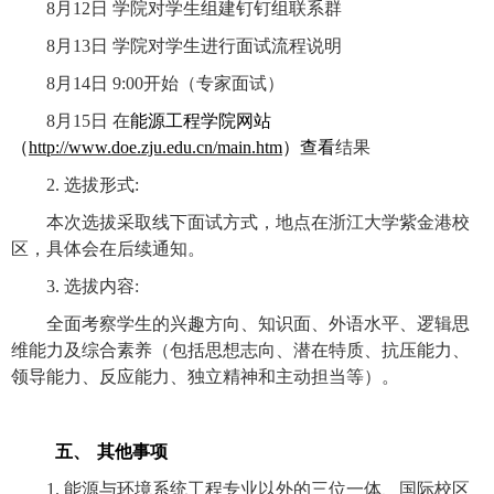
8
月
12
日 学院对学生组建钉钉组联系群
8
月
13
日 学院对学生进行面试流程说明
8
月
14
日
9:00
开始（
专家面试）
8
月
15
日 在
能源工程
学院网站
（
http://www.doe.zju.edu.cn/main.htm
）查看
结果
2.
选拔形式
:
本次选拔采取线下面试方式，地点在浙江大学紫金港校
区，具体会在后续通知。
3.
选拔内容
:
全面考察学生的兴趣方向、知识面、外语水平、逻辑思
维能力及综合素养（包括思想志向、潜在特质、抗压能力、
领导能力、反应能力、独立精神和主动担当等）。
五、
其他事项
1.
能源与环境系统工程专业以外的三位一体、国际校区