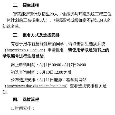
二、
招生规模
智慧能源班计划招生
20
人（含能源与环境系统工程三位
一体计划前三名招生
3
人）。
根据高考成绩确定不超过
34
人的
初选名单。
三、
报名方式及选拔安排
有志于报考智慧能源班的同学，请点击新生选拔系统
（
http://ckcxb.zju.edu.cn
）申请报名，
请使用录取通知书上的
录取编号进行注册登陆
。
网上申请时间：
8
月
1
日
00:00 - 8
月
7
日
24:00
初选查询时间：
8
月
10
日
12:00
之后
公布选拔安排：
8
月
11
日
能源工程
学院网站
（
http://www.doe.zju.edu.cn/main.htm
）查看选拔安排相关通
知。
四、
选拔流程
1.
时间安排：