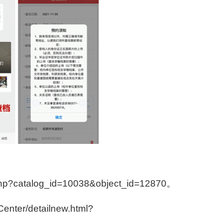
ir.php?catalog_id=10038&object_id=12870。
Center/detailnew.html?