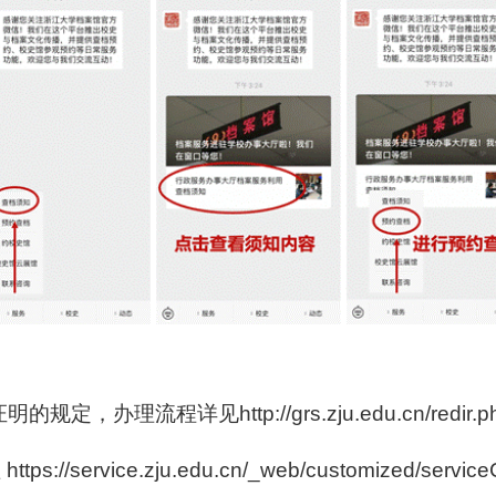
证明的规定，办理流程详见
http://grs.zju.edu.cn/red
理
https://service.zju.edu.cn/_web/customized/service