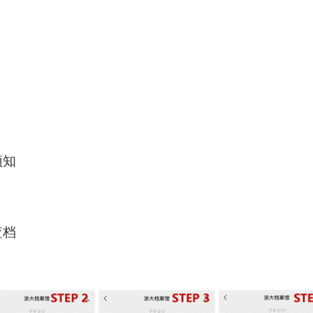
须知
查档