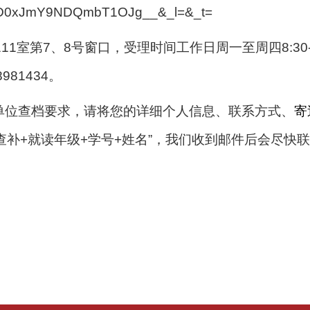
D0xJmY9NDQmbT1OJg__&_l=&_t=
8号窗口，受理时间工作日周一至周四8:30-12:00,13:3
8981434。
在单位查档要求，请将您的详细个人信息、联系方式、
寄
查补
+
就读年级
+
学号
+
姓名”，我们收到邮件后会尽快