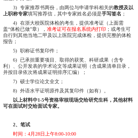
3)
专家推荐书两份，由两位与申请学科相关的
教授及以
上职称专家
填写推荐信，其中专家姓名必须是
手写签名
；
4)
在浙大校医院体检的考生，提供准考证（上面需
盖“体检已做”章），
准考证可在报名系统内打印
；或考生可
自行到其他当地二甲及以上医院完成体检，提供完整的体检
报告；
5)
职称证书复印件；
6)
已承担重要项目、取得的获奖、科研成果（含专
利）、公开发表的学术论文等成果证明（含成果清单目录，
并按目录依次将成果证明排序汇编）；
7)
硕士学位论文全文；
8)
外语水平证明原件及其复印件（如有）。
以上材料中
1-5
号资格审核现场交给研究生科，其他材料
可在面试时交给面试专家。
2
、笔试
时间：
4
月
28
日上午
8:00-10:00