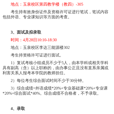
地点：玉泉校区第四教学楼（教四）-305
考生持有效身份证件及资格许可证进行笔试，笔试内容
包括外语、专业课知识等方面的考查。
3
、面试及拟录取
时间：
4
月
28
日10
:10-18:30
地点：玉泉校区李达三能源楼
302
考生持资格许可证进行面试。
1
）复试考核小组成员不少于
5
人，由本学科或相关学科
具有副高（含）以上职称的，由办事公正且没有直系亲属或
利害关系人报考本学院的教师担任。
2
）每位考生综合面试时间不少于
30
分钟。
3
）综合成绩
=
外语成绩
*20%+
专业基础课
*20%+
专业课
*20%+
综合面试
*40%
。综合成绩不合格者，不予录取。
4
、录取