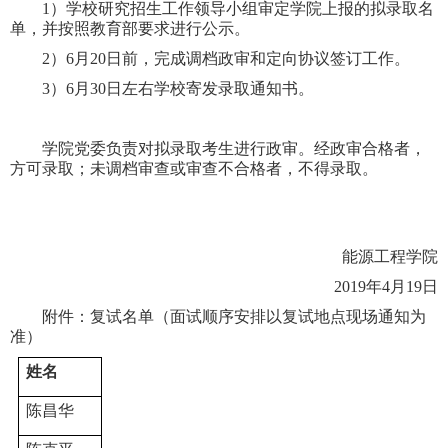
1
）学校研究招生工作领导小组审定学院上报的拟录取名
单，并按照教育部要求进行公示。
2
）
6
月
20
日前，完成调档政审和定向协议签订工作。
3
）
6
月
30
日左右学校寄发录取通知书。
学院党委负责对拟录取考生进行政审。经政审合格者，
方可录取；未调档审查或审查不合格者，不得录取。
能源工程学院
2019
年
4
月
19
日
附件：复试名单（面试顺序安排以复试地点现场通知为
准）
姓名
陈昌华