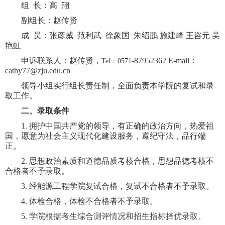
组
长：高 翔
副组长：赵传贤
成
员：张彦威
范利武
徐象国 朱绍鹏 施建峰 王咨元 吴
艳虹
申诉联系人：赵传贤，
87952362
E-mail
：
Tel
：
0571-
cathy77@zju.edu.cn
领导小组实行组长责任制，全面负责本学院的复试和录
取工作
。
二、录取条件
1.
拥护中国共产党的领导，有正确的政治方向，热爱祖
国，愿意为社会主义现代化建设服务，遵纪守法，品行端
正。
2.
思想政治素质和道德品质考核合格，思想品德考核不
合格者不予录取。
3.
经能源工程学院复试合格，复试不合格者不予录取。
4.
体检合格，体检不合格者不予录取。
5.
学院根据考生综合测评情况和招生指标择优录取。