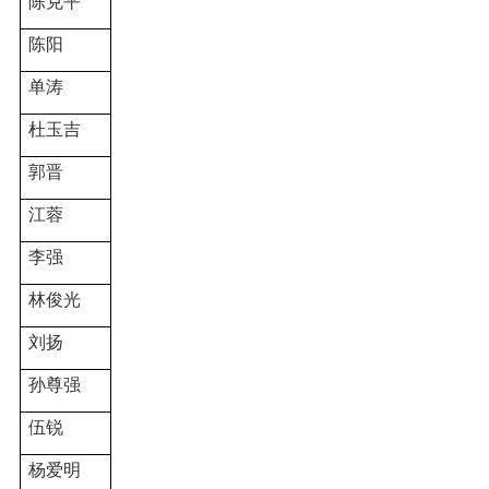
陈克平
陈阳
单涛
杜玉吉
郭晋
江蓉
李强
林俊光
刘扬
孙尊强
伍锐
杨爱明