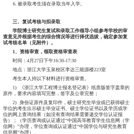
6.
被录取考生须在录取当年入学。
三、复试考核与拟录取
学院博士研究生复试和录取工作领导小组参考学校的审
查意见并根据考生的综合情况等进行择优选拔，确定参加复
试考核名单（见附件）。
1
、资格审查，领取资格审查表
时间：
4
月
27
日下午
16:30-17:30
地点：浙江大学玉泉校区李达三能源楼
223
室
考生本人持以下材料进行资格审查。
1)
《浙江大学工程博士报名登记表》纸质版签字盖章的
原件，要求内容填写完整，签字及公章完整；
2)
身份证原件及复印件，硕士研究生毕业或已获得硕士
学位的考生出示硕士毕业证书、硕士学位证书以及学历或学
位的网上查询结果（如没有查询结果需要递交学位认证报
告）；（学历查询或认证通过“中国高等教育学生信息网（学
信网）”办理，学位查询或认证通过“中国学位与研究生教育
信息网”办理）